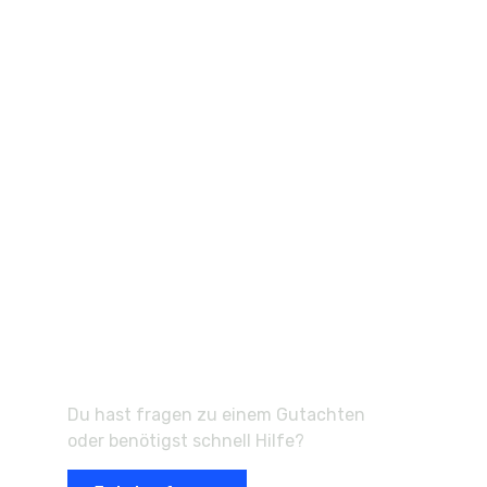
Schneller, freundlicher
und zuverlässiger Service
Du hast fragen zu einem Gutachten
oder benötigst schnell Hilfe?